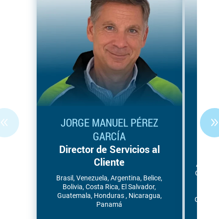
JORGE MANUEL PÉREZ
RA
GARCÍA
Di
Director de Servicios al
Cliente
Antigu
Cuba, D
Brasil, Venezuela, Argentina, Belice,
Puer
Bolivia, Costa Rica, El Salvador,
Chris
Guatemala, Honduras , Nicaragua,
Granadi
Panamá