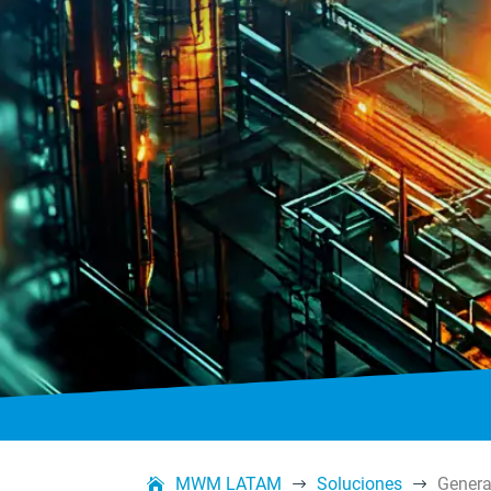
MWM LATAM
Soluciones
Genera
$
$