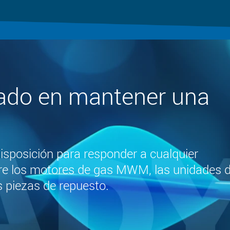
sado en mantener una
sposición para responder a cualquier
re los motores de gas MWM, las unidades 
s piezas de repuesto.