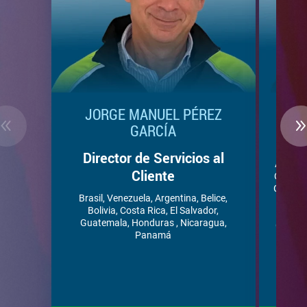
JORGE MANUEL PÉREZ
ALE
GARCÍA
Repr
Director de Servicios al
Antigu
Cliente
Chile, 
Guayana
Brasil, Venezuela, Argentina, Belice,
Puer
Bolivia, Costa Rica, El Salvador,
Crist
Guatemala, Honduras , Nicaragua,
Granadi
Panamá