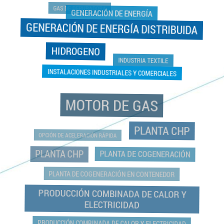
GAS DE DEPURADORA
GENERACIÓN DE ENERGÍA
GENERACIÓN DE ENERGÍA DISTRIBUIDA
HIDROGENO
INDUSTRIA TEXTILE
INSTALACIONES INDUSTRIALES Y COMERCIALES
MOTOR DE GAS
PLANTA CHP
OPCIÓN DE ACELERACIÓN RÁPIDA
PLANTA CHP
PLANTA DE COGENERACIÓN
PLANTA DE COGENERACIÓN EN CONTENEDOR
PRODUCCIÓN COMBINADA DE CALOR Y
ELECTRICIDAD
PRODUCCIÓN COMBINADA DE CALOR Y ELECTRICIDAD