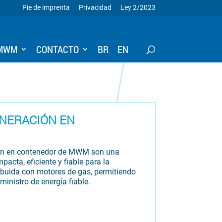
Pie de imprenta
Privacidad
Ley 2/2023
 MWM
CONTACTO
BR
EN
NERACIÓN EN
ión en contenedor de MWM son una
acta, eficiente y fiable para la
ribuida con motores de gas, permitiendo
uministro de energía fiable.