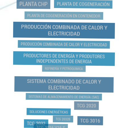
PLANTA CHP
PLANTA DE COGENERACIÓN
PLANTA DE COGENERACIÓN EN CONTENEDOR
PRODUCCIÓN COMBINADA DE CALOR Y
ELECTRICIDAD
PRODUCCIÓN COMBINADA DE CALOR Y ELECTRICIDAD
PRODUCTORES DE ENERGÍA Y PRODUTORES
INDEPENDENTES DE ENERGIA
REFINERÍA Y PETROQUIMICA
SISTEMA COMBINADO DE CALOR Y
ELECTRICIDAD
SISTEMAS DE ALMACENAMIENTO DE ENERGÍA (SAE)
TCG 2020
SOLUCIONES ENERGÉTICAS
TCG 2032B
TCG 3016
TCG 2032