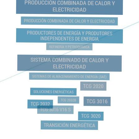
PRODUCCIÓN COMBINADA DE CALOR Y
ELECTRICIDAD
PRODUCCIÓN COMBINADA DE CALOR Y ELECTRICIDAD
PRODUCTORES DE ENERGÍA Y PRODUTORES
INDEPENDENTES DE ENERGIA
REFINERÍA Y PETROQUIMICA
SISTEMA COMBINADO DE CALOR Y
ELECTRICIDAD
SISTEMAS DE ALMACENAMIENTO DE ENERGÍA (SAE)
TCG 2020
SOLUCIONES ENERGÉTICAS
TCG 2032B
TCG 3016
TCG 2032
TCG 3016 V16 S
TCG 3020
TRANSICIÓN ENERGÉTICA