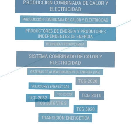
PRODUCCIÓN COMBINADA DE CALOR Y
ELECTRICIDAD
PRODUCCIÓN COMBINADA DE CALOR Y ELECTRICIDAD
PRODUCTORES DE ENERGÍA Y PRODUTORES
INDEPENDENTES DE ENERGIA
REFINERÍA Y PETROQUIMICA
SISTEMA COMBINADO DE CALOR Y
ELECTRICIDAD
SISTEMAS DE ALMACENAMIENTO DE ENERGÍA (SAE)
TCG 2020
SOLUCIONES ENERGÉTICAS
TCG 2032B
TCG 3016
TCG 2032
TCG 3016 V16 S
TCG 3020
TRANSICIÓN ENERGÉTICA