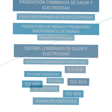
PRODUCCIÓN COMBINADA DE CALOR Y
ELECTRICIDAD
PRODUCCIÓN COMBINADA DE CALOR Y ELECTRICIDAD
PRODUCTORES DE ENERGÍA Y PRODUTORES
INDEPENDENTES DE ENERGIA
REFINERÍA Y PETROQUIMICA
SISTEMA COMBINADO DE CALOR Y
ELECTRICIDAD
SISTEMAS DE ALMACENAMIENTO DE ENERGÍA (SAE)
TCG 2020
SOLUCIONES ENERGÉTICAS
TCG 2032B
TCG 3016
TCG 2032
TCG 3016 V16 S
TCG 3020
TRANSICIÓN ENERGÉTICA