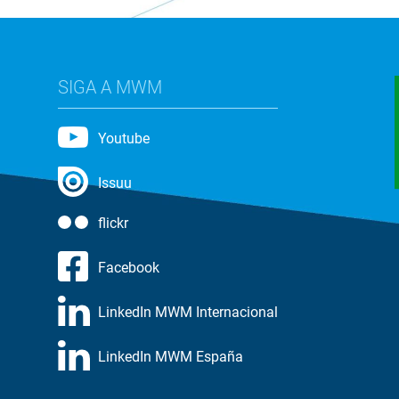
SIGA A MWM
Youtube
Issuu
flickr
Facebook
LinkedIn MWM Internacional
LinkedIn MWM España