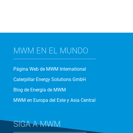
MWM EN EL MUNDO
Página Web de MWM International
Caterpillar Energy Solutions GmbH
Blog de Energía de MWM
MWM en Europa del Este y Asia Central
SIGA A MWM