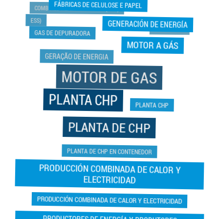
FÁBRICAS DE CELULOSE E PAPEL
COMBINED HEAT AND POWER (CHP)
ESS)
GENERACIÓN DE ENERGÍA
GAS ENGINE
GAS DE DEPURADORA
MOTOR A GÁS
GERAÇÃO DE ENERGIA
MOTOR DE GAS
PLANTA CHP
PLANTA CHP
PLANTA DE CHP
PLANTA DE CHP EN CONTENEDOR
PRODUCCIÓN COMBINADA DE CALOR Y
ELECTRICIDAD
PRODUCCIÓN COMBINADA DE CALOR Y ELECTRICIDAD