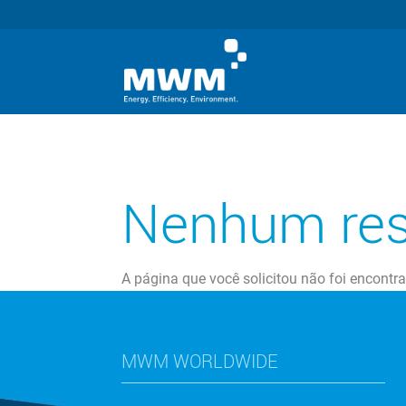
Nenhum res
A página que você solicitou não foi encontr
MWM WORLDWIDE