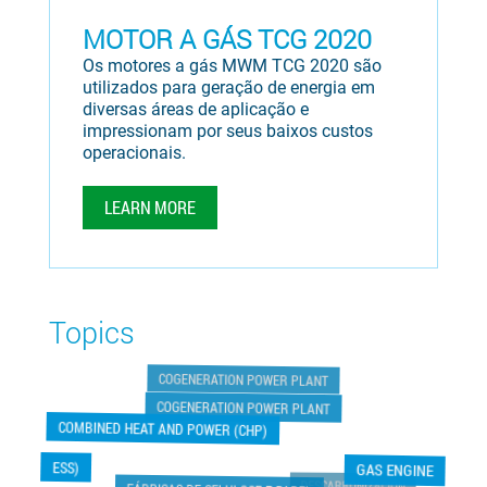
MOTOR A GÁS TCG 2020
Os motores a gás MWM TCG 2020 são
utilizados para geração de energia em
diversas áreas de aplicação e
impressionam por seus baixos custos
operacionais.
LEARN MORE
Topics
COGENERATION POWER PLANT
COGENERATION POWER PLANT
COMBINED HEAT AND POWER (CHP)
ESS)
GAS ENGINE
DESCARBONIZACIÓN
FÁBRICAS DE CELULOSE E PAPEL