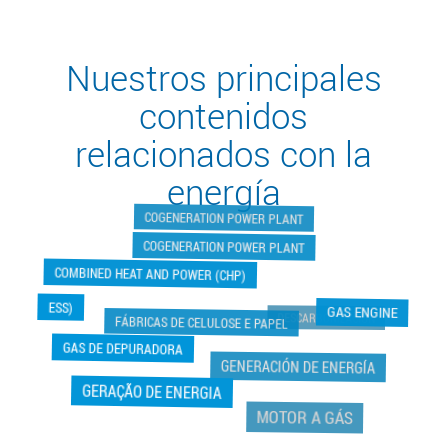
Nuestros principales
contenidos
relacionados con la
energía
COGENERATION POWER PLANT
COGENERATION POWER PLANT
COMBINED HEAT AND POWER (CHP)
ESS)
DESCARBONIZACIÓN
GAS ENGINE
FÁBRICAS DE CELULOSE E PAPEL
GAS DE DEPURADORA
GENERACIÓN DE ENERGÍA
GERAÇÃO DE ENERGIA
MOTOR A GÁS