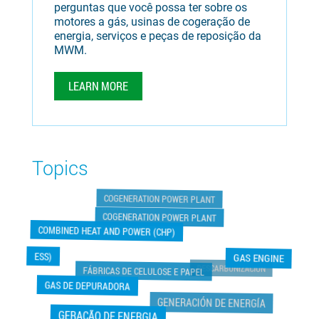
perguntas que você possa ter sobre os
motores a gás, usinas de cogeração de
energia, serviços e peças de reposição da
MWM.
LEARN MORE
Topics
COGENERATION POWER PLANT
COGENERATION POWER PLANT
COMBINED HEAT AND POWER (CHP)
ESS)
GAS ENGINE
DESCARBONIZACIÓN
FÁBRICAS DE CELULOSE E PAPEL
GAS DE DEPURADORA
GENERACIÓN DE ENERGÍA
GERAÇÃO DE ENERGIA