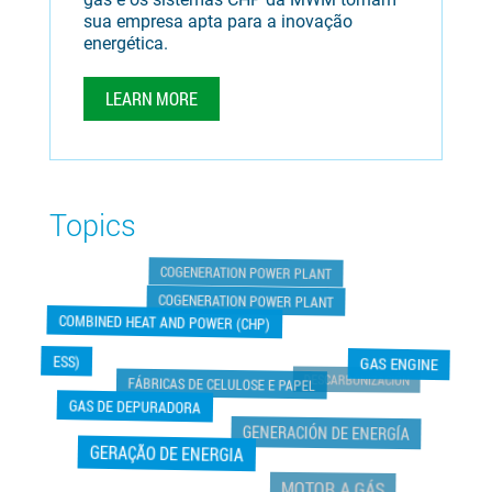
sua empresa apta para a inovação
energética.
LEARN MORE
Topics
COGENERATION POWER PLANT
COGENERATION POWER PLANT
COMBINED HEAT AND POWER (CHP)
ESS)
GAS ENGINE
DESCARBONIZACIÓN
FÁBRICAS DE CELULOSE E PAPEL
GAS DE DEPURADORA
GENERACIÓN DE ENERGÍA
GERAÇÃO DE ENERGIA
MOTOR A GÁS