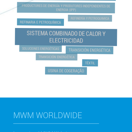
PRODUCTORES DE ENERGÍA Y PRODUTORES INDEPENDENTES DE
ENERGIA (IPP)
REFINERÍA Y PETROQUIMICA
REFINARIA E PETROQUÍMICA
SISTEMA COMBINADO DE CALOR Y
ELECTRICIDAD
SOLUCIONES ENERGÉTICAS
TRANSICIÓN ENERGÉTICA
TRANSICIÓN ENERGÉTICA
TÊXTIL
USINA DE COGERAÇÃO
MWM WORLDWIDE