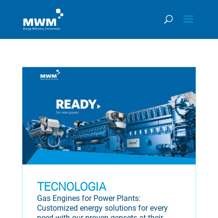
TECNOLOGIA
Gas Engines for Power Plants:
Customized energy solutions for every
need with our proven gensets at their