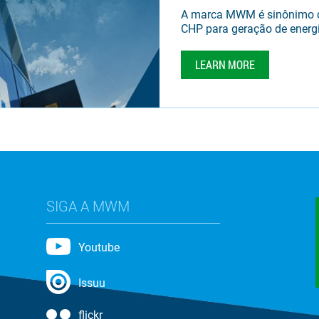
A marca MWM é sinônimo d
CHP para geração de energi
LEARN MORE
SIGA A MWM
Youtube
Issuu
flickr