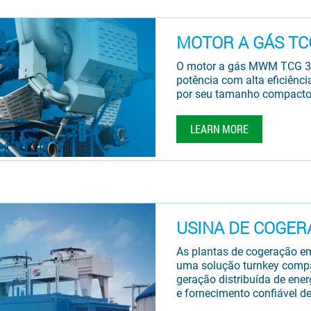
MOTOR A GÁS TCG
O motor a gás MWM TCG 30
potência com alta eficiênc
por seu tamanho compacto
LEARN MORE
USINA DE COGER
As plantas de cogeração 
uma solução turnkey compac
geração distribuída de ener
e fornecimento confiável de