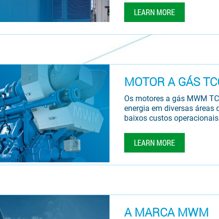
LEARN MORE
MOTOR A GÁS TC
Os motores a gás MWM TCG
energia em diversas áreas 
baixos custos operacionais
LEARN MORE
A MARCA MWM