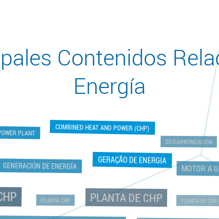
ipales Contenidos Rela
Energía
COMBINED HEAT AND POWER (CHP)
POWER PLANT
DESCARBONIZACIÓN
GERAÇÃO DE ENERGIA
GENERACIÓN DE ENERGÍA
MOTOR A 
CHP
PLANTA DE CHP
PLANTA CHP
PLANTA DE CH