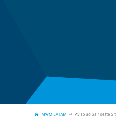
MWM LATAM
Aviso ao Sair deste Si
$