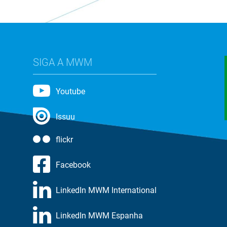
SIGA A MWM
Youtube
Issuu
flickr
Facebook
LinkedIn MWM International
LinkedIn MWM Espanha