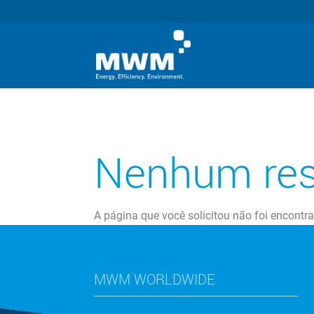
Nenhum res
A página que você solicitou não foi encontr
MWM WORLDWIDE