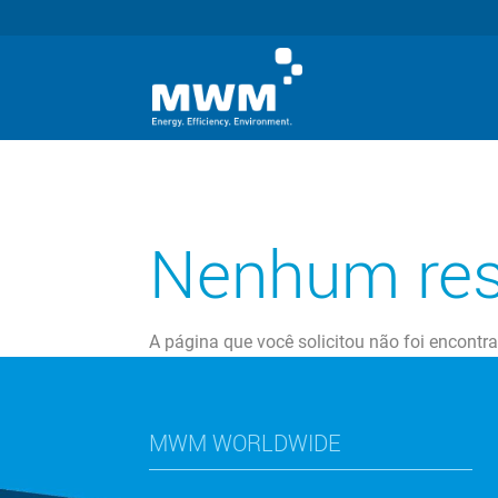
Nenhum res
A página que você solicitou não foi encontr
MWM WORLDWIDE