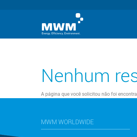
Nenhum res
A página que você solicitou não foi encontr
MWM WORLDWIDE